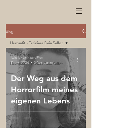
Blog
Humanfit - Trainiere Dein Selbst
Alle Beiträge
Isabella von NaturalFlow
11. Jan. 2024
3 Min. Lesezeit
Humanfit - Trainiere Dein Selbst
Der Weg aus dem
Horrorfilm meines
eigenen Lebens